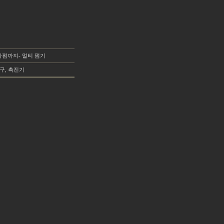
연화펌까지- 멀티 펌기
열기구, 촉진기